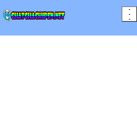
-
-
-