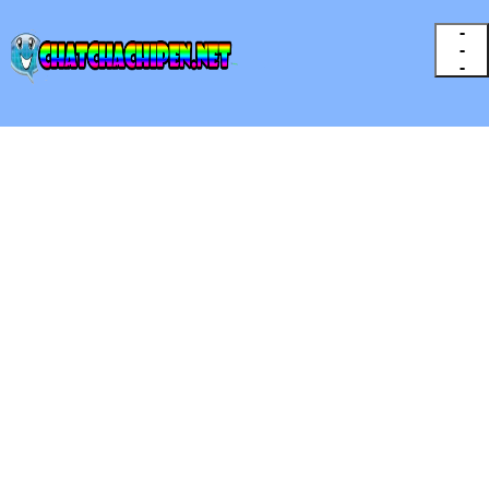
-
-
-