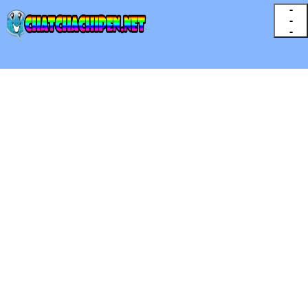
-
-
-