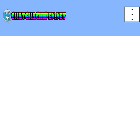
-
-
-