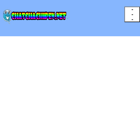
-
-
-