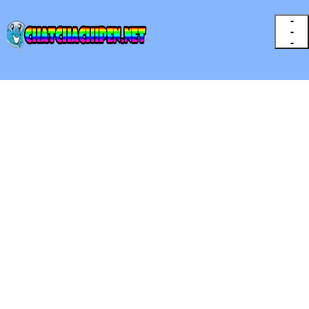
-
-
-