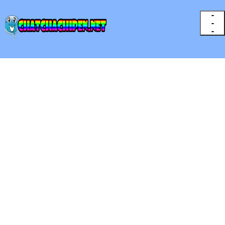
-
-
-