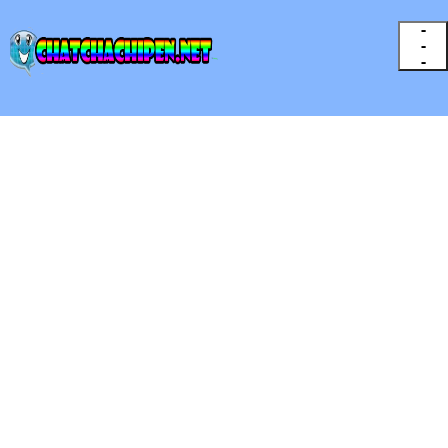
-
-
-