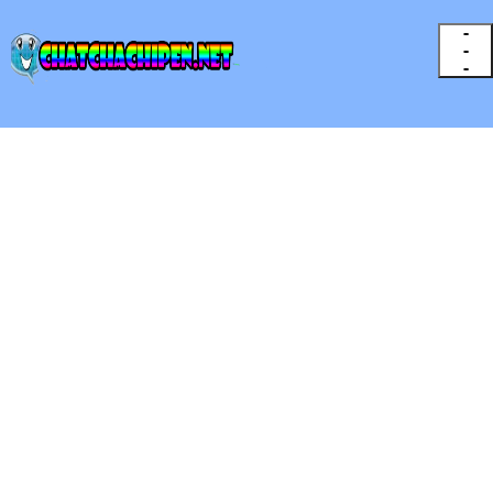
-
-
-