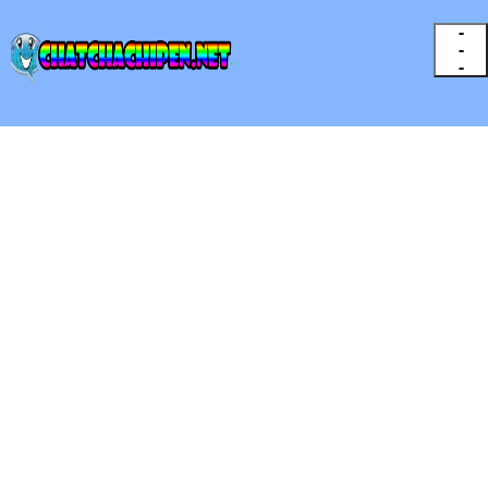
-
-
-