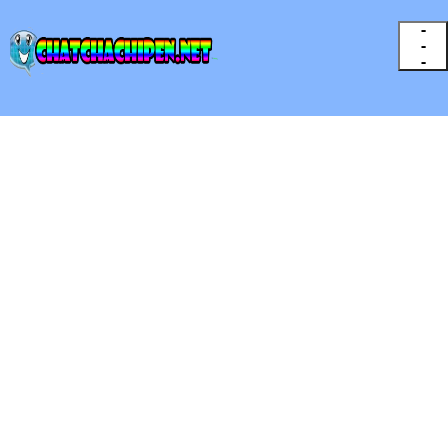
-
-
-