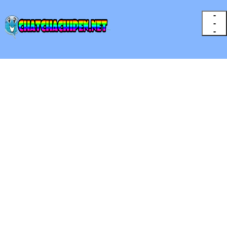
-
-
-