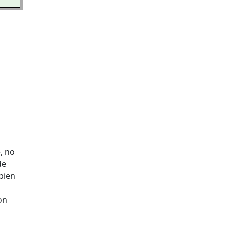
, no
de
bien
on