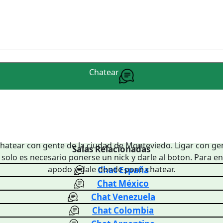
Chatear
hatear con gente de la ciudad de Monteviedo. Ligar con ge
Salas Relacionadas
solo es necesario ponerse un nick y darle al boton. Para en
apodo y dale donde pone chatear.
Chat España
Chat México
Chat Venezuela
Chat Colombia