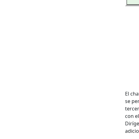
El ch
se pe
terce
con el
Diríg
adicio