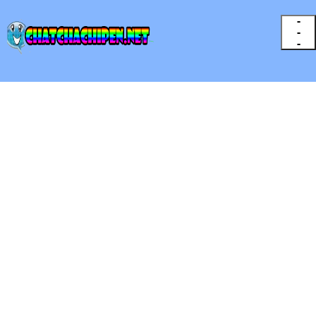
-
-
-