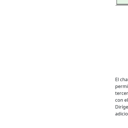
El cha
permi
terce
con el
Diríg
adicio