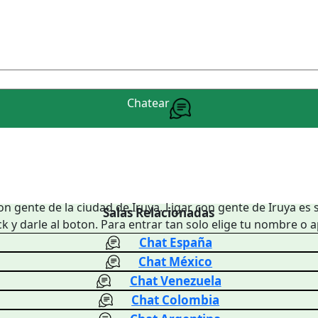
Chatear
on gente de la ciudad de Iruya. Ligar con gente de Iruya es s
Salas Relacionadas
k y darle al boton. Para entrar tan solo elige tu nombre o
Chat España
Chat México
Chat Venezuela
Chat Colombia