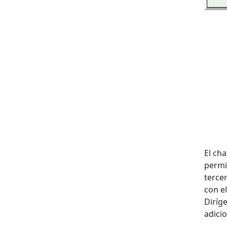
El cha
permi
terce
con el
Diríg
adicio