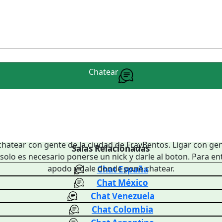
Chatear
chatear con gente de la ciudad de FrayBentos. Ligar con gen
Salas Relacionadas
solo es necesario ponerse un nick y darle al boton. Para en
apodo y dale donde pone chatear.
Chat España
Chat México
Chat Venezuela
Chat Colombia