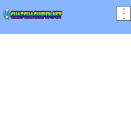
-
-
-