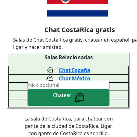
Chat CostaRica gratis
Salas de Chat CostaRica gratis, chatear en español, p
ligar y hacer amistad.
Salas Relacionadas
Chat España
Chat México
Chat Venezuela
Chat Colombia
Chatear
Chat Argentina
La sala de CostaRica, para chatear con
gente de la ciudad de CostaRica. Ligar
con gente de CostaRica es sencillo.