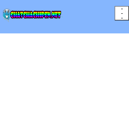
-
-
-