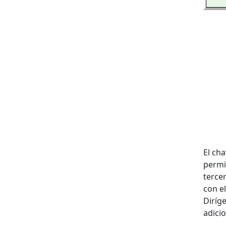
El cha
permi
terce
con el
Diríg
adicio