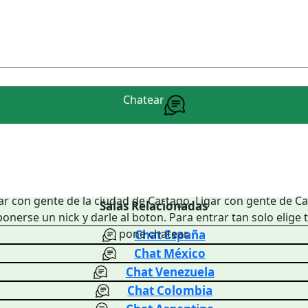
Chatear
ar con gente de la ciudad de Cartago. Ligar con gente de Car
Salas Relacionadas
ponerse un nick y darle al boton. Para entrar tan solo elig
pone chatear.
Chat España
Chat México
Chat Venezuela
Chat Colombia