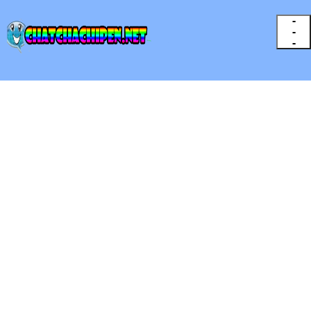
-
-
-