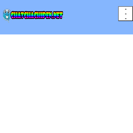
-
-
-